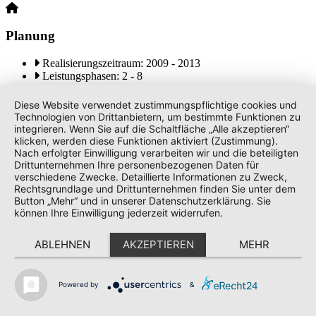
Powered by
Usercentrics Consent
Planung
Management Platform
Realisierungszeitraum: 2009 - 2013
Leistungsphasen: 2 - 8
Diese Website verwendet zustimmungspflichtige cookies und
Technologien von Drittanbietern, um bestimmte Funktionen zu
Projektierung
integrieren. Wenn Sie auf die Schaltfläche „Alle akzeptieren“
klicken, werden diese Funktionen aktiviert (Zustimmung).
Nach erfolgter Einwilligung verarbeiten wir und die beteiligten
2
Grundstücksfläche: 10.387 m
Drittunternehmen Ihre personenbezogenen Daten für
Wohnfläche/-einheiten: 4.680 m2/ 76 WE​
verschiedene Zwecke. Detaillierte Informationen zu Zweck,
Herstellungskosten: 5,52 Mio. € (brutto)
Rechtsgrundlage und Drittunternehmen finden Sie unter dem
Button „Mehr“ und in unserer Datenschutzerklärung. Sie
Projekt Teilen
können Ihre Einwilligung jederzeit widerrufen.
ABLEHNEN
AKZEPTIEREN
MEHR
Veröffentlicht am
16. April 2019
8. Januar 2026
Powered by
&
Wohnquartier in Halle